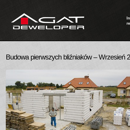
I
re
Budowa pierwszych bliźniaków – Wrzesień 